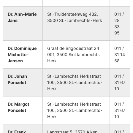
Dr. Ann-Marie
St.-Truidersteenweg 432,
011 /
Jans
3500 St.-Lambrechts-Herk
28
33
95
Dr. Dominique
Graaf de Brigodestraat 24
011 /
Michotte-
001, 3500 Sint lambrechts
31 14
Jansen
Herk
58
Dr. Johan
St.-Lambrechts Herkstraat
011 /
Poncelet
100, 3500 St.-Lambrechts-
31 67
Herk
10
Dr. Margot
St.-Lambrechts Herkstraat
011 /
Poncelet
100, 3500 St.-Lambrechts-
31 67
Herk
10
Dr. Frank
Langstraat 5, 3570 Alken
011 /