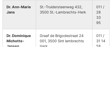
Dr. Ann-Marie
St.-Truidersteenweg 432,
011 /
Jans
3500 St.-Lambrechts-Herk
28
33
95
Dr. Dominique
Graaf de Brigodestraat 24
011 /
Michotte-
001, 3500 Sint lambrechts
31 14
Jansen
Herk
58
Dr. Johan
St.-Lambrechts Herkstraat
011 /
Poncelet
100, 3500 St.-Lambrechts-
31 67
Herk
10
Dr. Margot
St.-Lambrechts Herkstraat
011 /
Poncelet
100, 3500 St.-Lambrechts-
31 67
Herk
10
Dr. Frank
Langstraat 5, 3570 Alken
011 /
Vandenabeele
59