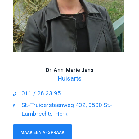
Dr. Ann-Marie Jans
Huisarts
011 / 28 33 95
St.-Truidersteenweg 432, 3500 St.-
Lambrechts-Herk
MAAK EEN AFSPRAAK